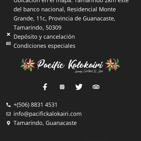
del banco nacional, Residencial Monte
Grande, 11c, Provincia de Guanacaste,
Tamarindo, 50309
Depósito y cancelación
Condiciones especiales
T
r
i
p
+(506) 8831 4531
a
info@pacifickalokairi.com
d
Tamarindo, Guanacaste
v
i
s