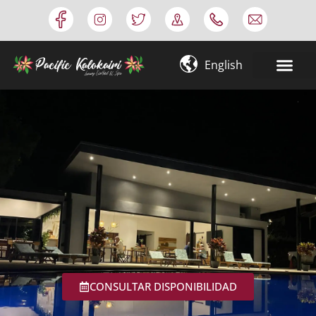
Omitir
e
ir
English
al
contenido
CONSULTAR DISPONIBILIDAD