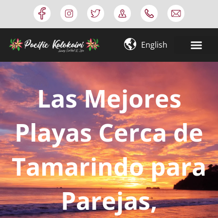
Omitir
e
ir
English
al
contenido
Las Mejores
Playas Cerca de
Tamarindo para
Parejas,