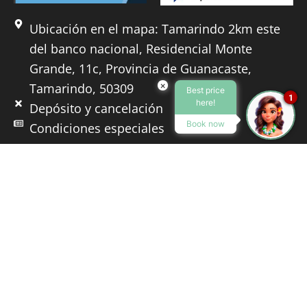
Ubicación en el mapa: Tamarindo 2km este
del banco nacional, Residencial Monte
Grande, 11c, Provincia de Guanacaste,
×
Tamarindo, 50309
Best price
1
here!
Depósito y cancelación
Book now
Condiciones especiales
T
r
i
p
+(506) 8831 4531
a
info@pacifickalokairi.com
d
Tamarindo, Guanacaste
v