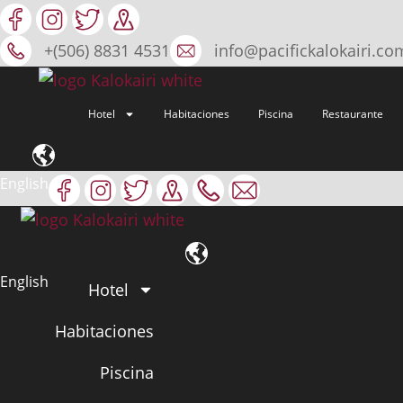
Omitir
e
+(506) 8831 4531
info@pacifickalokairi.co
ir
al
contenido
Hotel
Habitaciones
Piscina
Restaurante
English
English
Hotel
Habitaciones
Piscina